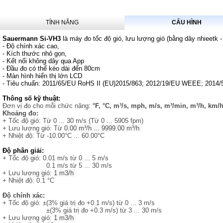
TÍNH NĂNG
CẤU HÌNH
Sauermann Si-VH3
là máy đo tốc độ gió, lưu lượng gió (bằng dây nhieetk -
- Độ chính xác cao,
- Kích thước nhỏ gọn,
- Kết nối không dây qua App
- Đầu đo có thể kéo dài đến 80cm
- Màn hình hiển thị lớn LCD
- Tiêu chuẩn: 2011/65/EU RoHS II (EU)2015/863; 2012/19/EU WEEE; 2014
Thông số kỹ thuật:
Đơn vị đo cho mỗi chức năng
:
°F, °C, m³/s, mph, m/s, m³/min, m³/h, km/
Khoảng đo:
+ Tốc độ gió: Từ
0 ... 30 m/s (Từ
0 ... 5905 fpm)
+ Lưu lượng gió: Từ
0.00 m³/h ... 9999.00 m³/h
+ Nhiệt độ: Từ
-10.00°C ... 60.00°C
Độ phân giải:
+ Tốc độ gió:
0.01 m/s từ 0 ... 5 m/s
0.1 m/s từ 5 ... 30 m/s
+ Lưu lượng gió:
1 m3/h
+ Nhiệt độ: 0.1 °C
Độ chính xác:
+ Tốc độ gió:
±(3% giá trị đo +0.1 m/s) từ 0 ... 3 m/s
±(3% giá trị đo +0.3 m/s) từ 3 ... 30 m/s
+ Lưu lượng gió:
1 m3/h