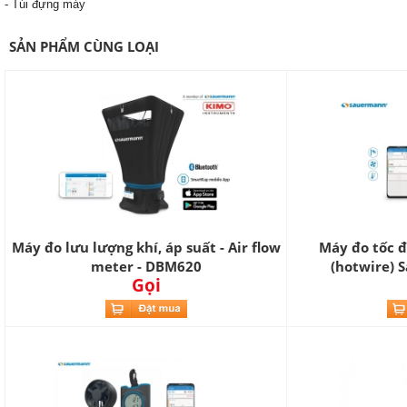
- Túi đựng máy
SẢN PHẨM CÙNG LOẠI
Máy đo lưu lượng khí, áp suất - Air flow
Máy đo tốc độ
meter - DBM620
(hotwire) 
Gọi