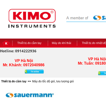
Thiết bị đo cầm tay
Máy đo khí thải
Thiết bị đo nhiệt 
Hotline: 0914222936
VP Hà Nộ
VP Hà Nội
Mr. Tuấn:
09180
Mr. Khánh: 0972040986
Thiết bị đo cầm tay
>>
Máy đo tốc độ gió, lưu lượng gió