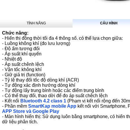
TÍNH NĂNG
CẤU HÌNH
Chức năng:
- Hiển thị đồng thời tối đa 4 thông số.
có thể lựa
chọn giữa:
- Luồng không khí (đo lưu lượng)
- Độ ẩm tương đối
- Áp suất khí quyển
- Nhiệt độ
- Áp suất chênh lệch
- Vận tốc không khí
- Giữ giá trị (function)
- Tỷ lệ thay đổi tốc độ dòng khí (ACR)
- Tự động xác định hướng dòng khí
- Tự động lấy trung bình hoặc các điểm trung bình
- Có thể thay đổi, thao dời để đo áp suất chêch lệch
- Kết nối
Bluetooth 4.2 class 1
(Phạm vị kết nối rộng đến 30m,
- Phần mềm
SmartKap mobile App
kết nối với Smartphone, P
APP Store và Google Play
- Màn hình hiển thị: Sử dụng luôn bằng smartphone, có hiển th
dữ liệu phân tích.