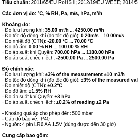
Tiêu chuẩn:
2011/65/EU RoHS II; 2012/19/EU WEEE; 2014
Các đơn vị đo:
°C, % RH, Pa, m/s, hPa, m³/h
Khoảng đo:
· Đo lưu lượng khí:
35.00 m³/h ... 4250.00 m³/h
· Đo tốc độ dòng khí (đo tốc độ gió):
0.20m/s ...10.00m/s
· Đo nhiệt độ (CTN):
-20.00 °C ... 70.00 °C
· Đo độ ẩm:
0.00 % RH ... 100.00 % RH
· Đo áp suất khí Quyển:
700.00 hPa ... 1100.00 hPa
· Đo áp suất chêch lệch:
-2500.00 Pa ... 2500.00 Pa
Độ chính xác:
· Đo lưu lượng khí:
±3% of the measurement ±10 m3/h
· Đo tốc độ dòng khí (đo tốc độ gió):
±3% of the measured val
· Đo nhiệt độ (CTN):
±0.2°C
· Đo độ ẩm:
±1.5% RH
· Đo áp suất khí Quyển:
±3 hPa
· Đo áp suất chêch lệch:
±0.2% of reading ±2 Pa
- Khoảng quá áp cho phép đến: 500 mbar
- Cấp độ bảo vệ: IP40
- Nguồn: 4 pin LR6 AA 1.5V (dùng được đến 30 giờ)
Cung cấp bao gồm: