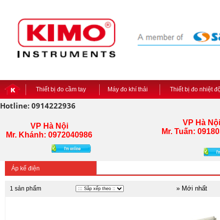
Thiết bị đo cầm tay
Máy đo khí thải
Thiết bị đo nhiệt 
Hotline: 0914222936
VP Hà Nộ
VP Hà Nội
Mr. Tuấn:
09180
Mr. Khánh: 0972040986
Áp kế điện
» Mới nhất
1 sản phẩm