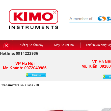
Thiết bị đo cầm tay
Máy đo khí thải
Thiết bị đo nhiệt 
Hotline: 0914222936
VP Hà Nộ
VP Hà Nội
Mr. Tuấn:
09180
Mr. Khánh: 0972040986
Transmitters
>>
Class 210